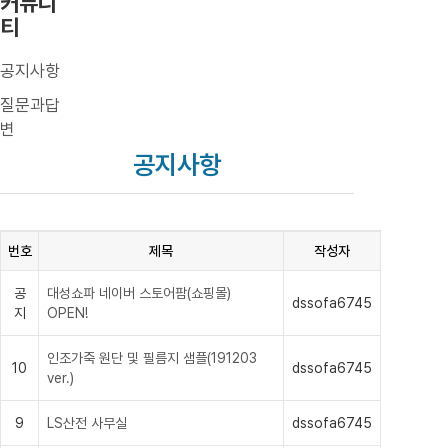
커뮤니
티
공지사항
질문과답
변
공지사항
번호
제목
작성자
공
대성쇼파 네이버 스토어팜(쇼핑몰)
dssofa6745
지
OPEN!
인조가죽 원단 및 필름지 샘플(191203
10
dssofa6745
ver.)
9
LS산전 사무실
dssofa6745